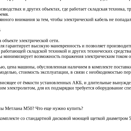
изводствах и других объектах, где работает складская техника, 
ремя.
оянного внимания за тем, чтобы электрический кабель не попад
В
а объекте электрической сети.
ля гарантирует высокую маневренность и позволяет производить
 с работающей складской техникой и других технических средства
ны минимизирует возможность поражения электрическим током 
ью, цена машины, обусловленная наличием в комплекте поставки
 моделью, стоимость эксплуатации, в связи с необходимостью п
зависящее от ёмкости установленных АКБ, и длительные вынужде
ким электролитом, для их подзарядки требуется оборудование 
ны Метлана М50? Что еще нужно купить?
омплекте со стандартной дисковой моющей щеткой диаметром 5