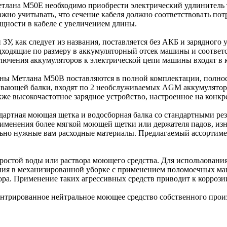
етлана М50Е необходимо приобрести электрический удлинитель
важно учитывать, что сечение кабеля должно соответствовать п
ощности в кабеле с увеличением длины.
, как следует из названия, поставляется без АКБ и зарядного 
одходящие по размеру в аккумуляторный отсек машины и соответ
лючения аккумуляторов к электрической цепи машины входят в 
ы Метлана М50В поставляются в полной комплектации, полность
ывающей балки, входят по 2 необслуживаемых AGM аккумулятор
акже высокочастотное зарядное устройство, настроенное на конк
ндартная моющая щетка и водосборная балка со стандартными р
применения более мягкой моющей щетки или держателя падов, из
льно нужные вам расходные материалы. Предлагаемый ассортиме
ростой воды или раствора моющего средства. Для использован
ния в механизированной уборке с применением поломоечных ма
лора. Применение таких агрессивных средств приводит к корроз
нтрированное нейтральное моющее средство собственного прои