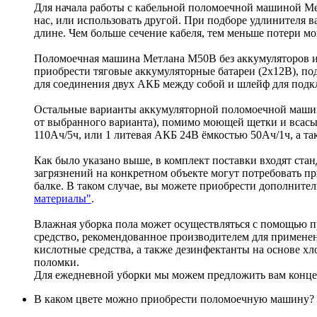
Для начала работы с кабельной поломоечной машиной М
нас, или использовать другой. При подборе удлинителя 
длине. Чем больше сечение кабеля, тем меньше потери м
Поломоечная машина Метлана М50В без аккумуляторов и ЗУ
приобрести тяговые аккумуляторные батареи (2х12В), п
для соединения двух АКБ между собой и шлейф для подк
Остальные варианты аккумуляторной поломоечной машин
от выбранного варианта), помимо моющей щетки и всас
110Ач/5ч, или 1 литевая АКБ 24В ёмкостью 50Ач/1ч, а т
Как было указано выше, в комплект поставки входят ста
загрязнений на конкретном объекте могут потребовать 
балке. В таком случае, вы можете приобрести дополните
материалы"
.
Влажная уборка пола может осуществляться с помощью п
средство, рекомендованное производителем для примене
кислотные средства, а также дезинфектанты на основе х
поломки.
Для ежедневной уборки мы можем предложить вам конце
В каком цвете можно приобрести поломоечную машину?