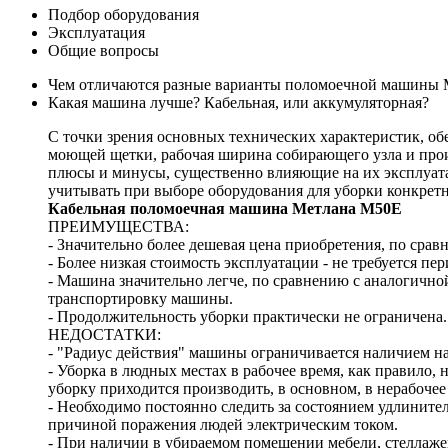
Подбор оборудования
Эксплуатация
Общие вопросы
Чем отличаются разные варианты поломоечной машины М
Какая машина лучше? Кабельная, или аккумуляторная?
С точки зрения основных технических характеристик, о
моющей щетки, рабочая ширина собирающего узла и прои
плюсы и минусы, существенно влияющие на их эксплуата
учитывать при выборе оборудования для уборки конкретн
Кабельная поломоечная машина Метлана М50Е
ПРЕИМУЩЕСТВА:
- Значительно более дешевая цена приобретения, по сра
- Более низкая стоимость эксплуатации - не требуется п
- Машина значительно легче, по сравнению с аналогичн
транспортировку машины.
- Продолжительность уборки практически не ограничена.
НЕДОСТАТКИ:
- "Радиус действия" машины ограничивается наличием на
- Уборка в людных местах в рабочее время, как правило,
уборку приходится производить, в основном, в нерабочее
- Необходимо постоянно следить за состоянием удлините
причиной поражения людей электрическим током.
- При наличии в убираемом помещении мебели, стеллаже