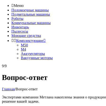

Меню
Поломоечные машины
Подметальные машины
Роботы
Коммунальные машины
Инвентарь
Пылесосы
Моющие средства


Комплектующие

М50
М4
Аккумуляторы
Вакуумные моторы
9/9
Вопрос-ответ
Главная
/
Вопрос-ответ
Экспертами компании Метлана накоплены знания о продукции 
решение вашей задачи.