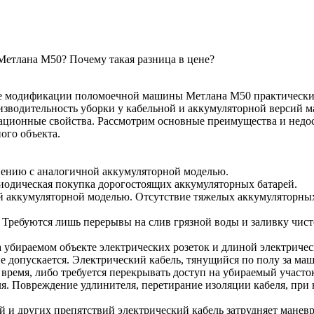
етлана М50? Почему такая разница в цене?
бе модификации поломоечной машины Метлана М50 практически 
зводительность уборки у кабельной и аккумуляторной версий ма
ционные свойства. Рассмотрим основные преимущества и недос
ого объекта.
внению с аналогичной аккумуляторной моделью.
ериодическая покупка дорогостоящих аккумуляторных батарей.
ой аккумуляторной моделью. Отсутствие тяжелых аккумуляторны
 Требуются лишь перерывы на слив грязной воды и заливку чист
 убираемом объекте электрических розеток и длиной электрическ
 не допускается. Электрический кабель, тянущийся по полу за м
 время, либо требуется перекрывать доступ на убираемый участо
ля. Повреждение удлинителя, перетирание изоляции кабеля, при 
й и других препятствий электрический кабель затрудняет мане