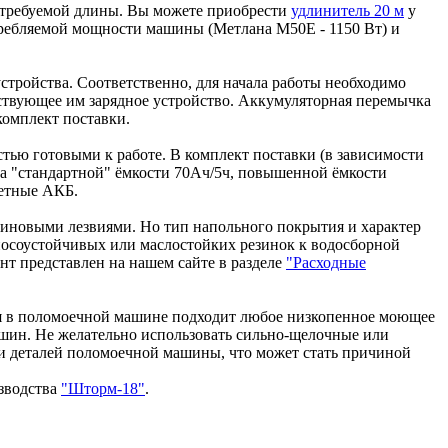
 требуемой длины. Вы можете приобрести
удлинитель 20 м
у
отребляемой мощности машины (Метлана М50Е - 1150 Вт) и
устройства. Соответственно, для начала работы необходимо
ствующее им зарядное устройство. Аккумуляторная перемычка
комплект поставки.
ю готовыми к работе. В комплект поставки (в зависимости
а "стандартной" ёмкости 70Ач/5ч, повышенной ёмкости
ретные АКБ.
езиновыми лезвиями. Но тип напольного покрытия и характер
носоустойчивых или маслостойких резинок к водосборной
нт представлен на нашем сайте в разделе
"Расходные
ия в поломоечной машине подходит любое низкопенное моющее
шин. Не желательно использовать сильно-щелочные или
ии деталей поломоечной машины, что может стать причиной
зводства
"Шторм-18"
.