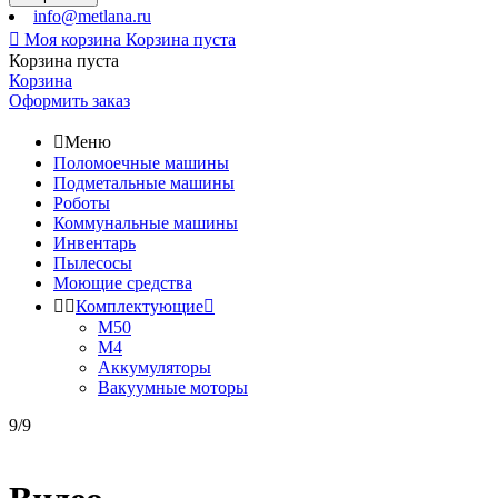
info@metlana.ru

Моя корзина
Корзина пуста
Корзина пуста
Корзина
Оформить заказ

Меню
Поломоечные машины
Подметальные машины
Роботы
Коммунальные машины
Инвентарь
Пылесосы
Моющие средства


Комплектующие

М50
М4
Аккумуляторы
Вакуумные моторы
9/9