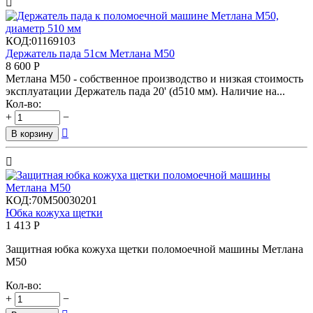

КОД:
01169103
Держатель пада 51см Метлана М50
8 600
Р
Метлана М50 - собственное производство и низкая стоимость
эксплуатации Держатель пада 20' (d510 мм). Наличие на...
Кол-во:
+
−

В корзину

КОД:
70М50030201
Юбка кожуха щетки
1 413
Р
Защитная юбка кожуха щетки поломоечной машины Метлана
М50
Кол-во:
+
−