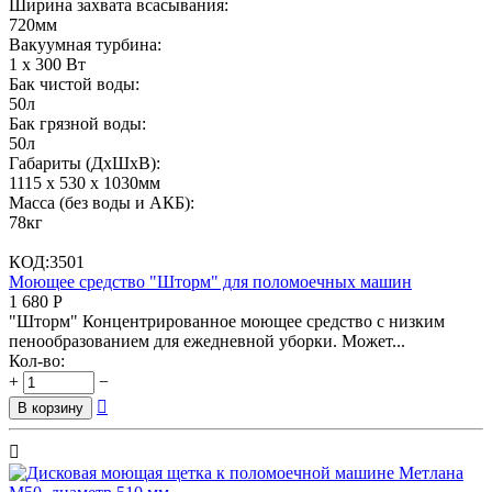
Ширина захвата всасывания:
720
мм
Вакуумная турбина:
1 х 300 Вт
Бак чистой воды:
50
л
Бак грязной воды:
50
л
Габариты (ДхШхВ):
1115 х 530 х 1030
мм
Масса (без воды и АКБ):
78
кг
КОД:
3501
Моющее средство "Шторм" для поломоечных машин
1 680
Р
"Шторм" Концентрированное моющее средство с низким
пенообразованием для ежедневной уборки. Может...
Кол-во:
+
−

В корзину
