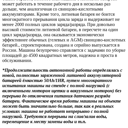
может работать в течение рабочего дня в несколько раз
дольше, чем аналогичная со свинцово-кислотными
аккумуляторами. Кроме того, литиевая батарея не боится
многократного прерывания цикла заряда и выдерживает не
менее 2000 полных циклов заряда/разряда. При довольно
высокой стоимости литиевой батареи, в пересчете на один
цикл заряда/разряда, она оказывается экономически
эффективнее обычных (гелевых и AGM) свинцово-кислотных
батарей., спроектирована, создана и серийно выпускается в
России. Машина безупречно справляется с задачами по уборке
площадей до 4500 квадратных метров, надежна и проста в
обслуживании.
*Продолжительность автономной работы определялась с
новой, полностью заряженной литиевой аккумуляторной
батареей ёмкостью 50Ah/1HR, путем многократного
испытания машины на стенде с полной нагрузкой (с
включенными мотором щетки и вакуумным мотором) без
перерыва до отключения питания датчиком разряда
батареи. Фактическое время работы машины на объекте
может быть значительно больше, так как в реальных
условиях машина не работает непрерывно с полной
нагрузкой. Требуются перерывы на слив/залив воды,
перемещение к месту замены воды и т.п.