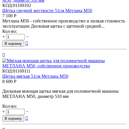
КОД:
01169102
Щетка средней жесткости 51см Метлана М50
7 100
Р
Метлана М50 - собственное производство и низкая стоимость
эксплуатации Дисковая щетка с щетиной средней...
Кол-во:
+
−

В корзину

КОД:
01169111
Щетка мягкая 51см Метлана М50
8 600
Р
Дисковая моющая щетка мягкая для поломоечной машины
МЕТЛАНА М50, диаметр 510 мм
Кол-во:
+
−

В корзину