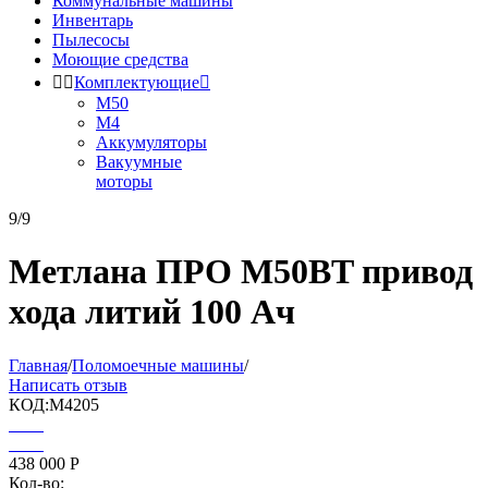
Коммунальные машины
Инвентарь
Пылесосы
Моющие средства


Комплектующие

М50
М4
Аккумуляторы
Вакуумные
моторы
9/9
Метлана ПРО М50BT привод
хода литий 100 Ач
Главная
/
Поломоечные машины
/
Написать отзыв
КОД:
M4205
438 000
Р
Кол-во: