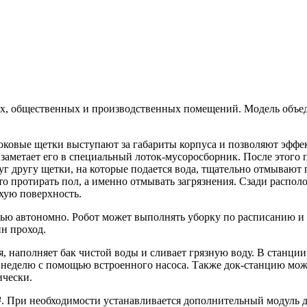
 общественных и производственных помещений. Модель объедин
боковые щетки выступают за габариты корпуса и позволяют эффе
 заметает его в специальный лоток-мусоросборник. После этого
г другу щетки, на которые подается вода, тщательно отмывают 
то протирать пол, а именно отмывать загрязнения. Сзади распол
ухую поверхность.
тью автономно. Робот может выполнять уборку по расписанию и 
н проход.
я, наполняет бак чистой воды и сливает грязную воду. В станци
 неделю с помощью встроенного насоса. Также док-станцию мож
ически.
²
. При необходимости устанавливается дополнительный модуль д