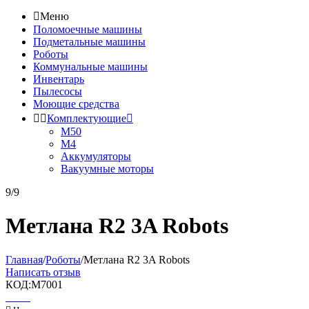

Меню
Поломоечные машины
Подметальные машины
Роботы
Коммунальные машины
Инвентарь
Пылесосы
Моющие средства


Комплектующие

М50
М4
Аккумуляторы
Вакуумные моторы
9/9
Метлана R2 3A Robots
Главная
/
Роботы
/
Метлана R2 3A Robots
Написать отзыв
КОД:
M7001