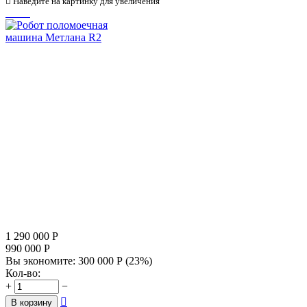

Наведите на картинку для увеличения
1 290 000
Р
990 000
Р
Вы экономите:
300 000
Р
(
23
%)
Кол-во:
+
−

В корзину