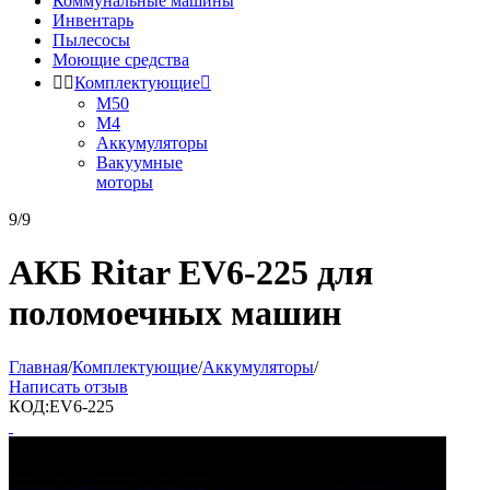
Коммунальные машины
Инвентарь
Пылесосы
Моющие средства


Комплектующие

М50
М4
Аккумуляторы
Вакуумные
моторы
9/9
АКБ Ritar EV6-225 для
поломоечных машин
Главная
/
Комплектующие
/
Аккумуляторы
/
Написать отзыв
КОД:
EV6-225