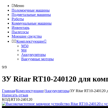

Меню
Поломоечные машины
Подметальные машины
Роботы
Коммунальные машины
Инвентарь
Пылесосы
Моющие средства


Комплектующие

М50
М4
Аккумуляторы
Вакуумные моторы
9/9
ЗУ Ritar RT10-240120 для ком
Главная
/
Комплектующие
/
Аккумуляторы
/
ЗУ Ritar RT10-240120 
Написать отзыв
КОД:
RT10-240120