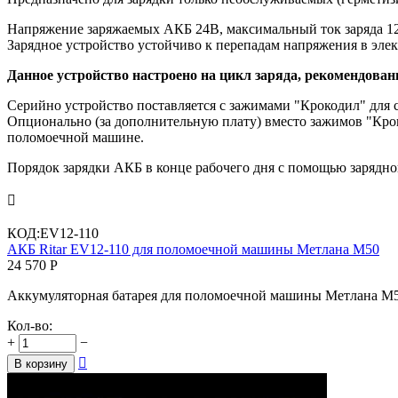
Напряжение заряжаемых АКБ 24В, максимальный ток заряда 1
Зарядное устройство устойчиво к перепадам напряжения в элект
Данное устройство настроено на цикл заряда, рекомендов
Серийно устройство поставляется с зажимами "Крокодил" для
Опционально (за дополнительную плату) вместо зажимов "Крок
поломоечной машине.
Порядок зарядки АКБ в конце рабочего дня с помощью зарядно

КОД:
EV12-110
АКБ Ritar EV12-110 для поломоечной машины Метлана М50
24 570
Р
Аккумуляторная батарея для поломоечной машины Метлана М50
Кол-во:
+
−

В корзину