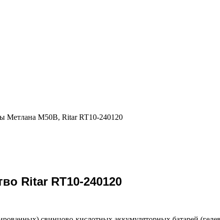
ы Метлана М50В, Ritar RT10-240120
во Ritar RT10-240120
зированных) свинцово-кислотных аккумуляторных батарей (геле