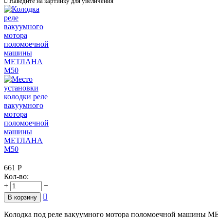

Наведите на картинку для увеличения
661
Р
Кол-во:
+
−

В корзину
Колодка под реле вакуумного мотора поломоечной машины М