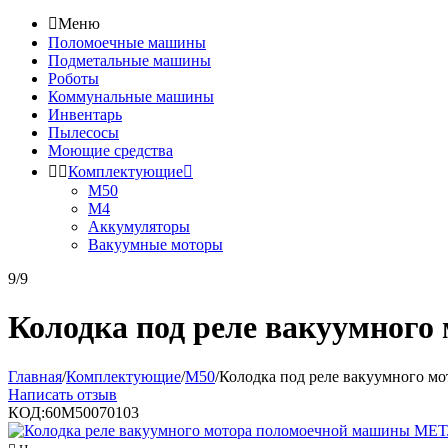

Меню
Поломоечные машины
Подметальные машины
Роботы
Коммунальные машины
Инвентарь
Пылесосы
Моющие средства


Комплектующие

М50
М4
Аккумуляторы
Вакуумные моторы
9/9
Колодка под реле вакуумного 
Главная
/
Комплектующие
/
М50
/
Колодка под реле вакуумного мо
Написать отзыв
КОД:
60М50070103