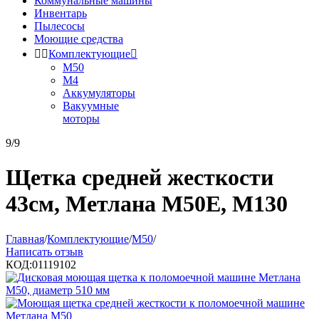
Коммунальные машины
Инвентарь
Пылесосы
Моющие средства


Комплектующие

М50
М4
Аккумуляторы
Вакуумные
моторы
9/9
Щетка средней жесткости
43см, Метлана М50Е, М130
Главная
/
Комплектующие
/
М50
/
Написать отзыв
КОД:
01119102