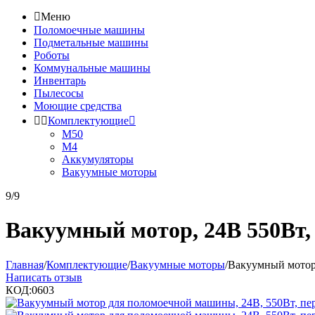

Меню
Поломоечные машины
Подметальные машины
Роботы
Коммунальные машины
Инвентарь
Пылесосы
Моющие средства


Комплектующие

М50
М4
Аккумуляторы
Вакуумные моторы
9/9
Вакуумный мотор, 24В 550Вт,
Главная
/
Комплектующие
/
Вакуумные моторы
/
Вакуумный мотор
Написать отзыв
КОД:
0603