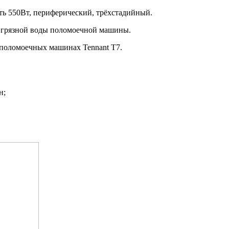
ь 550Вт, периферический, трёхстадийный.
ке грязной воды поломоечной машины.
 поломоечных машинах Tennant T7.
н;