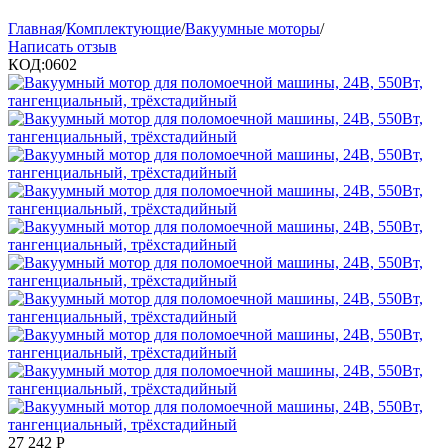
Главная
/
Комплектующие
/
Вакуумные моторы
/
Написать отзыв
КОД:
0602
27 242
Р