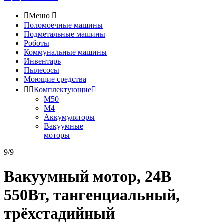

Меню

Поломоечные машины
Подметальные машины
Роботы
Коммунальные машины
Инвентарь
Пылесосы
Моющие средства


Комплектующие

М50
М4
Аккумуляторы
Вакуумные
моторы
9/9
Вакуумный мотор, 24В
550Вт, тангенциальный,
трёхстадийный