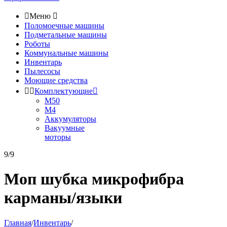

Меню

Поломоечные машины
Подметальные машины
Роботы
Коммунальные машины
Инвентарь
Пылесосы
Моющие средства


Комплектующие

М50
М4
Аккумуляторы
Вакуумные
моторы
9/9
Моп шубка микрофибра
карманы/языки
Главная
/
Инвентарь
/