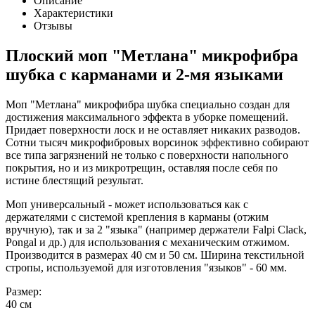
Описание
Характеристики
Отзывы
Плоский моп "Метлана" микрофибра
шубка с карманами и 2-мя языками
Моп "Метлана" микрофибра шубка специально создан для
достижения максимального эффекта в уборке помещений.
Придает поверхности лоск и не оставляет никаких разводов.
Сотни тысяч микрофибровых ворсинок эффективно собирают
все типа загрязнений не только с поверхности напольного
покрытия, но и из микротрещин, оставляя после себя по
истине блестящий результат.
Моп универсальный - может использоваться как с
держателями с системой крепления в карманы (отжим
вручную), так и за 2 "языка" (например держатели Falpi Clack,
Pongal и др.) для использования с механическим отжимом.
Производится в размерах 40 см и 50 см. Ширина текстильной
стропы, используемой для изготовления "языков" - 60 мм.
Размер:
40 см