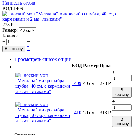
Написать отзыв
КОД:
1409
278
Р
Размер:
Кол-во:
+
−

В корзину
Просмотреть список опций
КОД
Размер
Цена
+
1409
40 см
278
Р
−
В
корзину
+
1410
50 см
313
Р
−
В
корзину