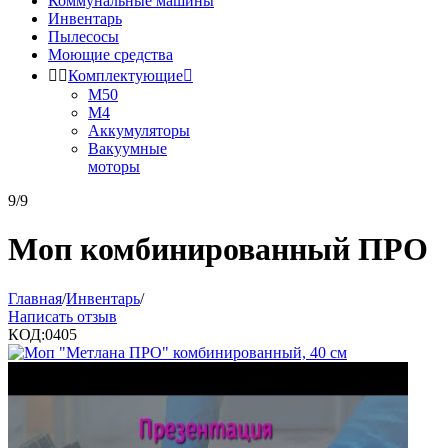
Коммунальные машины
Инвентарь
Пылесосы
Моющие средства


Комплектующие

М50
М4
Аккумуляторы
Вакуумные
моторы
9/9
Моп комбинированный ПРО
Главная
/
Инвентарь
/
Написать отзыв
КОД:
0405