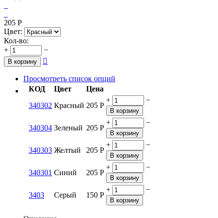
205
Р
Цвет:
Кол-во:
+
−

В корзину
Просмотреть список опций
КОД
Цвет
Цена
+
−
340302
Красный
205
Р
В корзину
+
−
340304
Зеленый
205
Р
В корзину
+
−
340303
Желтый
205
Р
В корзину
+
−
340301
Синий
205
Р
В корзину
+
−
3403
Серый
150
Р
В корзину